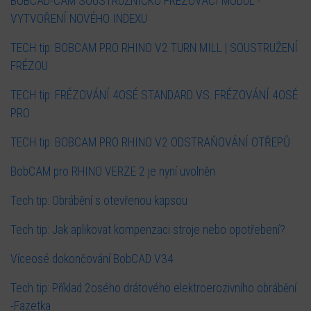
BOBCAD-CAM SOUSTRUŽNICKO FRÉZOVACÍ MODUL -
VYTVOŘENÍ NOVÉHO INDEXU
TECH tip: BOBCAM PRO RHINO V2 TURN MILL | SOUSTRUŽENÍ
FRÉZOU
TECH tip: FRÉZOVÁNÍ 4OSÉ STANDARD VS. FRÉZOVÁNÍ 4OSÉ
PRO
TECH tip: BOBCAM PRO RHINO V2 ODSTRAŇOVÁNÍ OTŘEPŮ
BobCAM pro RHINO VERZE 2 je nyní uvolněn
Tech tip: Obrábění s otevřenou kapsou
Tech tip: Jak aplikovat kompenzaci stroje nebo opotřebení?
Víceosé dokončování BobCAD V34
Tech tip: Příklad 2osého drátového elektroerozivního obrábění
-Fazetka