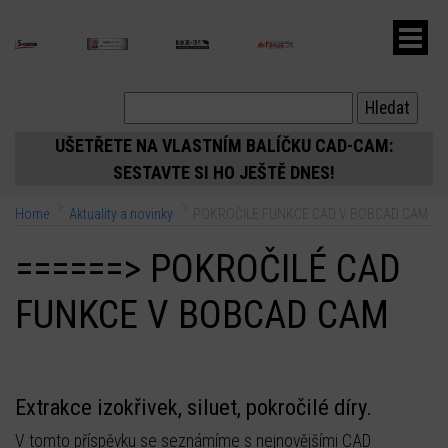
ubmenu
UŠETŘETE NA VLASTNÍM BALÍČKU CAD-CAM:
SESTAVTE SI HO JEŠTĚ DNES!
ubmenu
Home
Aktuality a novinky
POKROČILÉ FUNKCE CAD V BOBCAD CAM
ubmenu
======> POKROČILÉ CAD
FUNKCE V BOBCAD CAM
Extrakce izokřivek, siluet, pokročilé díry.
V tomto příspěvku se seznámíme s nejnovějšími CAD