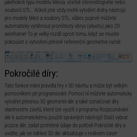
jakéhokoli typu modelu tělesa, včetně stereolitografie nebo
souborů STL. Ačkoli jste vždy mohli vytvářet dráhy nástrojů
pro modely těles a soubory STL, vůbec poprvé můžete
automaticky vytáhnout promítnutý obrys (siluetu) jako 2D
wireframe! To je velký rozdíl oproti tomu, když se musíte
pokoušet o vytvoření přesné referenční geometrie ručně.
Pokročilé díry:
Tato funkce mění pravidla hry v 3D návrhu a může být velkým
pomocníkem při programování. Pomocí ní můžete automaticky
vytvářet přesnou 3D geometrii děr a také označovat díry
vlastnostmi závitů, které lze využít v programu Rozpoznávání
děr k automatickému použití správných nástrojů! Stačí vybrat
pozice děr, zadat potřebné údaje do políček Pokročilé díry a
uvidíte, jak se náhled 3D děr aktualizuje v reálném čase!