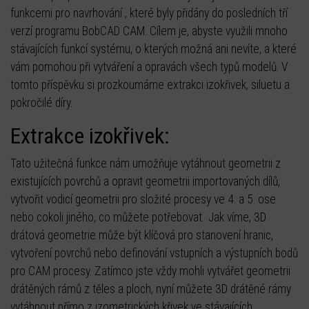
funkcemi pro navrhování , které byly přidány do posledních tří
verzí programu BobCAD CAM. Cílem je, abyste využili mnoho
stávajících funkcí systému, o kterých možná ani nevíte, a které
vám pomohou při vytváření a opravách všech typů modelů. V
tomto příspěvku si prozkoumáme extrakci izokřivek, siluetu a
pokročilé díry.
Extrakce izokřivek:
Tato užitečná funkce nám umožňuje vytáhnout geometrii z
existujících povrchů a opravit geometrii importovaných dílů,
vytvořit vodicí geometrii pro složité procesy ve 4. a 5. ose
nebo cokoli jiného, co můžete potřebovat. Jak víme, 3D
drátová geometrie může být klíčová pro stanovení hranic,
vytvoření povrchů nebo definování vstupních a výstupních bodů
pro CAM procesy. Zatímco jste vždy mohli vytvářet geometrii
drátěných rámů z těles a ploch, nyní můžete 3D drátěné rámy
vytáhnout přímo z izometrických křivek ve stávajících