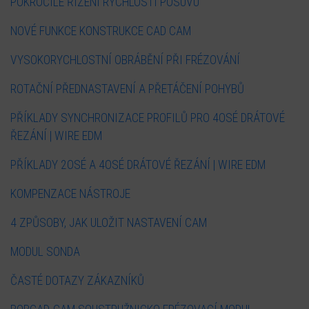
POKROČILÉ ŘÍZENÍ RYCHLOSTI POSUVU
NOVÉ FUNKCE KONSTRUKCE CAD CAM
VYSOKORYCHLOSTNÍ OBRÁBĚNÍ PŘI FRÉZOVÁNÍ
ROTAČNÍ PŘEDNASTAVENÍ A PŘETÁČENÍ POHYBŮ
PŘÍKLADY SYNCHRONIZACE PROFILŮ PRO 4OSÉ DRÁTOVÉ
ŘEZÁNÍ | WIRE EDM
PŘÍKLADY 2OSÉ A 4OSÉ DRÁTOVÉ ŘEZÁNÍ | WIRE EDM
KOMPENZACE NÁSTROJE
4 ZPŮSOBY, JAK ULOŽIT NASTAVENÍ CAM
MODUL SONDA
ČASTÉ DOTAZY ZÁKAZNÍKŮ