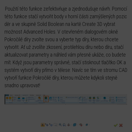
Použití této funkce zefektivňuje a zjednodušuje návrh. Pomocí
této funkce stačí vytvořit body v horní části zamýšlených pozic
děr a ve skupině Solid Boolean na kartě Create 3D vybrat
možnost Advanced Holes. V otevřeném dialogovém okně
Pokročilé díry zvolte svou a vyberte typ díry, kterou chcete
vytvořit. Ať už zvolíte zkosení, protilehlou díru nebo díru, stačí
aktualizovat parametry a náhled vám přesně ukáže, co budete
mít. Když jsou parametry správné, stačí stisknout tlačítko OK a
systém vytvoří díry přímo v tělese. Navíc se tím ve stromu CAD
vytvoří funkce Pokročilé díry, kterou můžete kdykoli stejně
snadno upravovat!