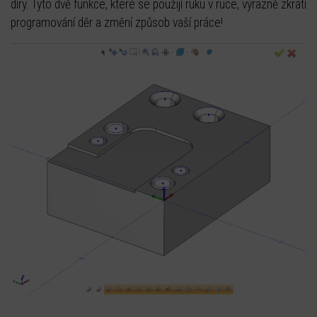
díry. Tyto dvě funkce, které se použijí ruku v ruce, výrazně zkrátí
programování děr a změní způsob vaší práce!