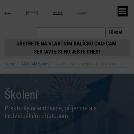
ubmenu
UŠETŘETE NA VLASTNÍM BALÍČKU CAD-CAM:
SESTAVTE SI HO JEŠTĚ DNES!
ubmenu
Home
CAD/CAM školení
Školení - Soustružnicko-frézovací modul
ubmenu
Školení
Prakticky orientované, příjemné a s
individuálním přístupem.