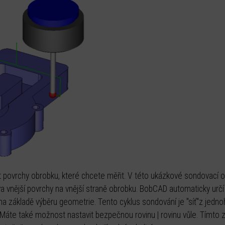
at povrchy obrobku, které chcete měřit. V této ukázkové sondovací 
a vnější povrchy na vnější straně obrobku. BobCAD automaticky určí
na základě výběru geometrie. Tento cyklus sondování je "síť"z jedn
. Máte také možnost nastavit bezpečnou rovinu | rovinu vůle. Tímt