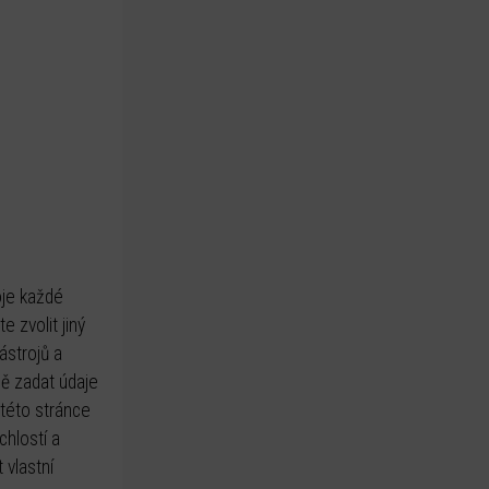
oje každé
 zvolit jiný
ástrojů a
ně zadat údaje
 této stránce
chlostí a
 vlastní