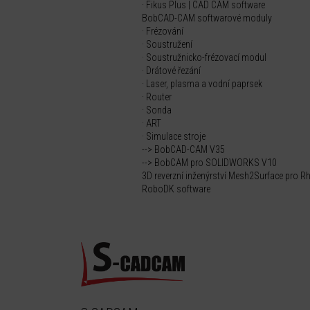
· Fikus Plus | CAD CAM software
BobCAD-CAM softwarové moduly
· Frézování
· Soustružení
· Soustružnicko-frézovací modul
· Drátové řezání
· Laser, plasma a vodní paprsek
· Router
· Sonda
· ART
· Simulace stroje
--> BobCAD-CAM V35
--> BobCAM pro SOLIDWORKS V10
3D reverzní inženýrství Mesh2Surface pro R
RoboDK software