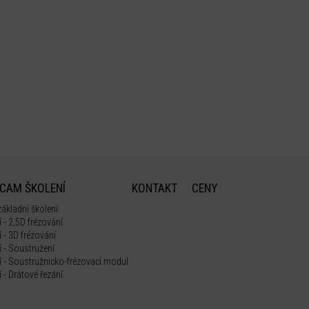
CAM ŠKOLENÍ
KONTAKT
CENY
základní školení
 - 2,5D frézování
í - 3D frézování
í - Soustružení
í - Soustružnicko-frézovací modul
 - Drátové řezání