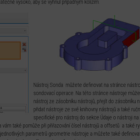
atečně vysoko, aby se vyhnul případným kolizím.
Nástroj Sonda můžete definovat na stránce nástr
sondovací operace. Na této stránce nástroje můžete
nástroj ze zásobníku nástrojů, přejít do zásobníku n
přidat nástroje ze své knihovny nástrojů a také ruč
specifické pro nástroj do sekce Údaje o nástroji na
 vám také pomůže při přiřazování čísel nástrojů a offsetů a také ry
ednotlivých parametrů geometrie nástroje a můžete také definovat