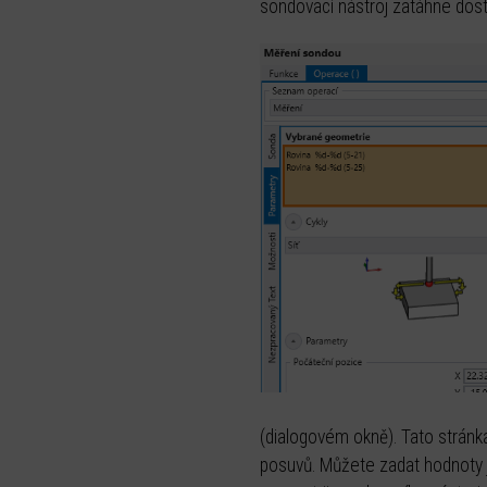
sondovací nástroj zatáhne dost
(dialogovém okně). Tato stránka
posuvů. Můžete zadat hodnoty j