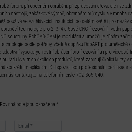
bě forem, při obecném obrábění, při zpracování dřeva, ale i ve zdra
bních nástrojů, zakázkové výrobě, obranném průmyslu a v mnoha da
 používá ve vzdělávacích institucích po celém světě i pro nezávi
jí obráběcí technologie pro 2, 3, 4 a 5osé CNC frézování, vodní pap
CNC soustruhy. BobCAD-CAM je modulární a umožňuje dílnám začít n
t technologie podle potřeby, včetně doplňku BobART pro umělecké o
adaptivní vysokorychlostní obrábění pro frézování a i pro víceosé f
 řadu kvalitních školicích produktů, které zahrnují školicí kurzy v
á konkrétním aplikacím. K dispozici jsou profesionální certifikace 
mací nás kontaktujte na telefonním čísle 702-866-540.
 Povinná pole jsou označena *