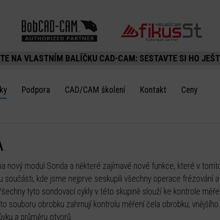
TE NA VLASTNÍM BALÍČKU CAD-CAM: SESTAVTE SI HO JEŠT
nky
Podpora
CAD/CAM školení
Kontakt
Ceny
A
 na nový modul Sonda a některé zajímavé nové funkce, které v tom
ru součásti, kde jsme nejprve seskupili všechny operace frézování 
 Všechny tyto sondovací cykly v této skupině slouží ke kontrole měř
o souboru obrobku zahrnují kontrolu měření čela obrobku, vnějšího p
růvku a průměru otvorů.