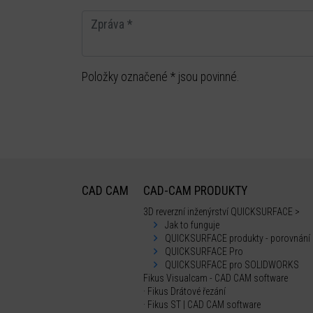
Položky označené * jsou povinné.
CAD CAM
CAD-CAM PRODUKTY
3D reverzní inženýrství QUICKSURFACE >
Jak to funguje
QUICKSURFACE produkty - porovnání
QUICKSURFACE Pro
QUICKSURFACE pro SOLIDWORKS
Fikus Visualcam - CAD CAM software
· Fikus Drátové řezání
· Fikus ST | CAD CAM software