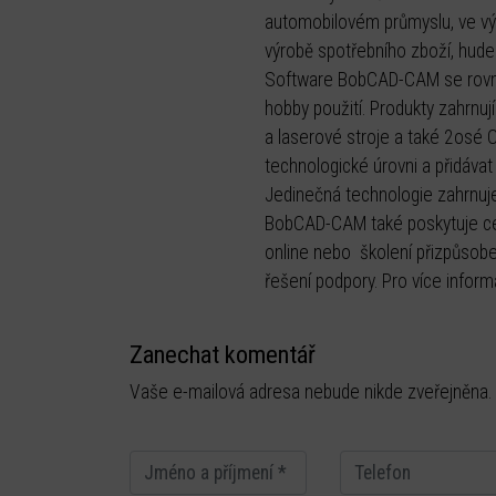
automobilovém průmyslu, ve výro
výrobě spotřebního zboží, hude
Software BobCAD-CAM se rovněž
hobby použití. Produkty zahrnu
a laserové stroje a také 2osé 
technologické úrovni a přidáva
Jedinečná technologie zahrnuje 
BobCAD-CAM také poskytuje celou
online nebo školení přizpůsoben
řešení podpory. Pro více infor
Zanechat komentář
Vaše e-mailová adresa nebude nikde zveřejněna.