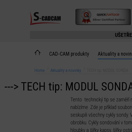
UŠETŘE
CAD-CAM produkty
Aktuality a novi
Home
Aktuality a novinky
TECH tip: MODUL SONDA
---> TECH tip: MODUL SOND
Tento technický tip se zaměří
nabízíme. Zde je příklad soubo
seskupili všechny cykly sondy.
obrobku. Cykly sondování v tomt
hloubky a šířky kapsy, šířky ost