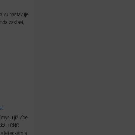
suvu nastavuje
nda zastaví,
s!
yslu již více
 škálu CNC
 v leteckém a