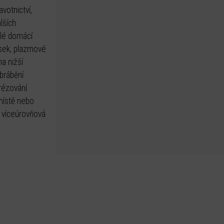
votnictví,
lších.
slé domácí
rsek, plazmové
a nižší
brábění.
rézování.
 místě nebo
a víceúrovňová