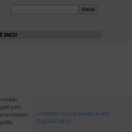
Ě DNES!
to modulu
a poté jsem
>
Podívejte se, co je nového ve verzi
ení na hotovém
BobCAD-CAM 34
rofilu,