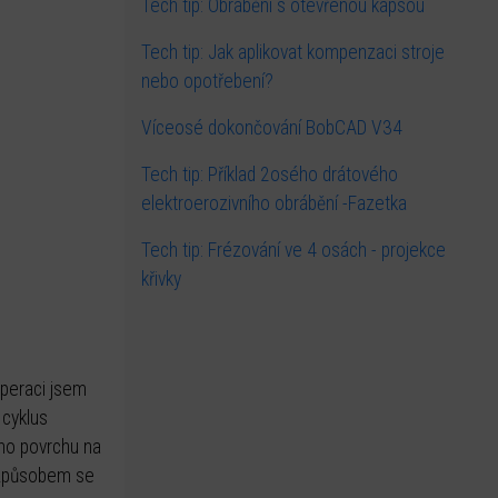
Tech tip: Obrábění s otevřenou kapsou
Tech tip: Jak aplikovat kompenzaci stroje
nebo opotřebení?
Víceosé dokončování BobCAD V34
Tech tip: Příklad 2osého drátového
elektroerozivního obrábění -Fazetka
Tech tip: Frézování ve 4 osách - projekce
křivky
operaci jsem
 cyklus
oho povrchu na
o způsobem se