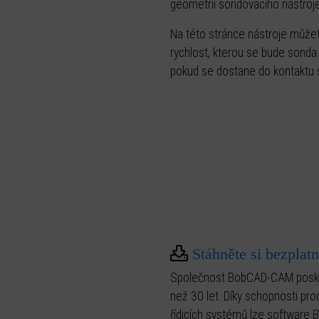
geometrii sondovacího nástroje
Na této stránce nástroje může
rychlost, kterou se bude sond
pokud se dostane do kontaktu 
Stáhněte si bezpla
Společnost BobCAD-CAM poskyt
než 30 let. Díky schopnosti pr
řídicích systémů lze software 