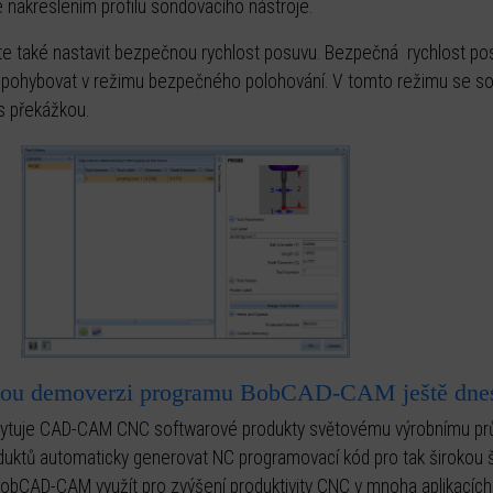
 nakreslením profilu sondovacího nástroje.
te také nastavit bezpečnou rychlost posuvu. Bezpečná rychlost po
a pohybovat v režimu bezpečného polohování. V tomto režimu se so
s překážkou.
tnou demoverzi programu BobCAD-CAM ještě dne
uje CAD-CAM CNC softwarové produkty světovému výrobnímu prům
oduktů automaticky generovat NC programovací kód pro tak širokou
BobCAD-CAM využít pro zvýšení produktivity CNC v mnoha aplikacích