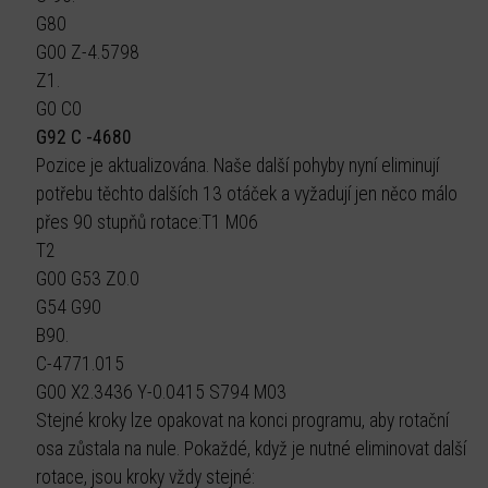
G80
G00 Z-4.5798
Z1.
G0 C0
G92 C -4680
Pozice je aktualizována. Naše další pohyby nyní eliminují
potřebu těchto dalších 13 otáček a vyžadují jen něco málo
přes 90 stupňů rotace:T1 M06
T2
G00 G53 Z0.0
G54 G90
B90.
C-4771.015
G00 X2.3436 Y-0.0415 S794 M03
Stejné kroky lze opakovat na konci programu, aby rotační
osa zůstala na nule. Pokaždé, když je nutné eliminovat další
rotace, jsou kroky vždy stejné: