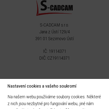
S-CADCAM s.r.o.
Jana z Ústí 129/4
391 01 Sezimovo Ústí
IČ: 19114371
DIČ: CZ19114371
Kontakujte nás
Nastavení cookies a vašeho soukromí
E-mail:
info@scadcam.cz
Na našem webu používáme soubory cookies. Některé
Tel: 605 175 210
z nich jsou nezbytné pro fungování webu, jiné nám