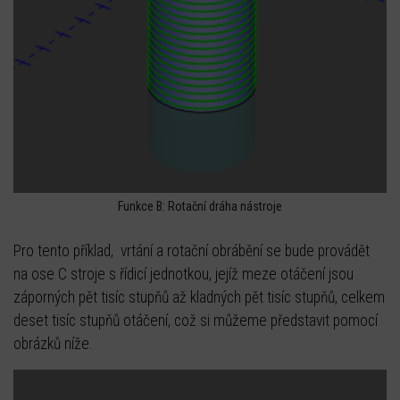
Funkce B: Rotační dráha nástroje
Pro tento příklad, vrtání a rotační obrábění se bude provádět
na ose C stroje s řídicí jednotkou, jejíž meze otáčení jsou
záporných pět tisíc stupňů až kladných pět tisíc stupňů, celkem
deset tisíc stupňů otáčení, což si můžeme představit pomocí
obrázků níže.