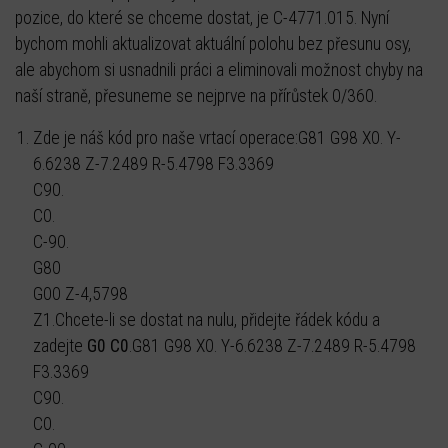
pozice, do které se chceme dostat, je C-4771.015. Nyní
bychom mohli aktualizovat aktuální polohu bez přesunu osy,
ale abychom si usnadnili práci a eliminovali možnost chyby na
naší straně, přesuneme se nejprve na přírůstek 0/360.
Zde je náš kód pro naše vrtací operace:G81 G98 X0. Y-
6.6238 Z-7.2489 R-5.4798 F3.3369
C90.
C0.
C-90.
G80
G00 Z-4,5798
Z1.Chcete-li se dostat na nulu, přidejte řádek kódu a
zadejte
G0 C0
.G81 G98 X0. Y-6.6238 Z-7.2489 R-5.4798
F3.3369
C90.
C0.