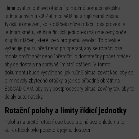
Eliminovat zdlouhavé otáčení je možné pomocí několika
jednoduchých triků! Zatímco většina strojů nemá žádná
fyzikální omezení, kolik otáček může rotační osa provést v
jednom směru, většina řídicích jednotek má omezený počet
stupňů otáčení, které lze v programu vyvolat. To obvykle
vyžaduje pauzu před nebo po operaci, aby se rotační osa
mohla otočit zpět nebo "přetočit" o dostatečný počet otáček,
aby se dostala na správné "místo" otáčení. V tomto
dokumentu bude vysvětleno, jak ručně aktualizovat kód, aby se
eliminovaly zbytečné otáčky, a jak se případně obrátit na
BobCAD-CAM, aby byly postprocesory aktualizovány tak, aby to
dělaly automaticky.
Rotační polohy a limity řídicí jednotky
Poloha na určité rotační ose bude stejná bez ohledu na to,
kolik otáček bylo použito k jejímu dosažení.