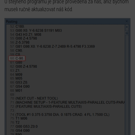
U stejného programu je práce provedena za nás, aniž bychom
museli ručně aktualizovat náš kód.