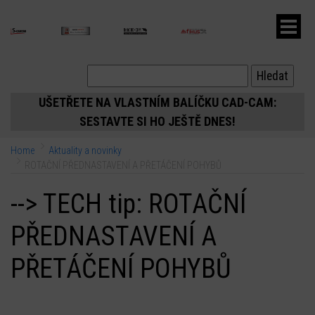
ubmenu
UŠETŘETE NA VLASTNÍM BALÍČKU CAD-CAM:
SESTAVTE SI HO JEŠTĚ DNES!
ubmenu
Home
Aktuality a novinky
ubmenu
ROTAČNÍ PŘEDNASTAVENÍ A PŘETÁČENÍ POHYBŮ
--> TECH tip: ROTAČNÍ
PŘEDNASTAVENÍ A
PŘETÁČENÍ POHYBŮ