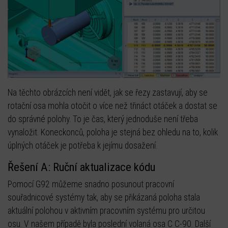
Na těchto obrázcích není vidět, jak se řezy zastavují, aby se
rotační osa mohla otočit o více než třináct otáček a dostat se
do správné polohy. To je čas, který jednoduše není třeba
vynaložit. Koneckonců, poloha je stejná bez ohledu na to, kolik
úplných otáček je potřeba k jejímu dosažení.
Řešení A: Ruční aktualizace kódu
Pomocí G92 můžeme snadno posunout pracovní
souřadnicové systémy tak, aby se přikázaná poloha stala
aktuální polohou v aktivním pracovním systému pro určitou
osu. V našem případě byla poslední volaná osa C C-90. Další