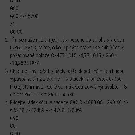
C-90.
G80
G00 Z-4,5798
Z1.
G0 C0
Tím se naše rotační jednotka posune do polohy s krokem
0/360. Nyní zjistíme, o kolik plných otáček se přiblížíme k
požadované poloze C -4771,015:
-4,771,015 / 360 =
-13,25281944
.
Chceme plný počet otáček, takže desetinná místa budou
vypuštěna, čímž získáme -13 otáček na přírůstek 0/360.
Pro zjištění místa, které se má aktualizovat, vynásobte -13
číslem 360 :
-13 * 360 = -4 680
.
Přidejte řádek kódu a zadejte
G92 C -4680
.G81 G98 X0. Y-
6.6238 Z-7.2489 R-5.4798 F3.3369
C90.
C0.
C-90.