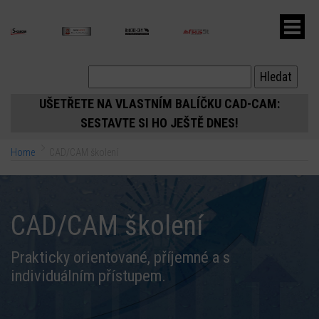
ubmenu
UŠETŘETE NA VLASTNÍM BALÍČKU CAD-CAM:
SESTAVTE SI HO JEŠTĚ DNES!
ubmenu
Home
CAD/CAM školení
ubmenu
CAD/CAM školení
Prakticky orientované, příjemné a s
individuálním přístupem.