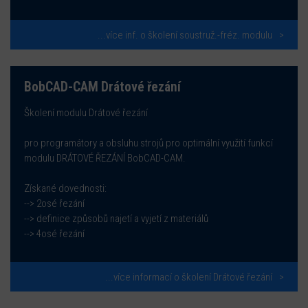
...více inf. o školení soustruž.-fréz. modulu
BobCAD-CAM Drátové řezání
Školení modulu Drátové řezání
pro programátory a obsluhu strojů pro optimální využití funkcí
modulu DRÁTOVÉ ŘEZÁNÍ BobCAD-CAM.
Získané dovednosti:
--> 2osé řezání
--> definice způsobů najetí a vyjetí z materiálů
--> 4osé řezání
...více informací o školení Drátové řezání