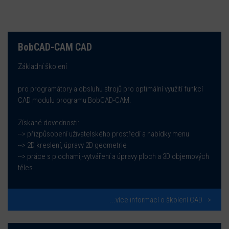
BobCAD-CAM CAD
Základní školení
pro programátory a obsluhu strojů pro optimální využití funkcí
CAD modulu programu BobCAD-CAM.
Získané dovednosti:
--> přizpůsobení uživatelského prostředí a nabídky menu
--> 2D kreslení, úpravy 2D geometrie
--> práce s plochami,-vytváření a úpravy ploch a 3D objemových
těles
...více informací o školení CAD