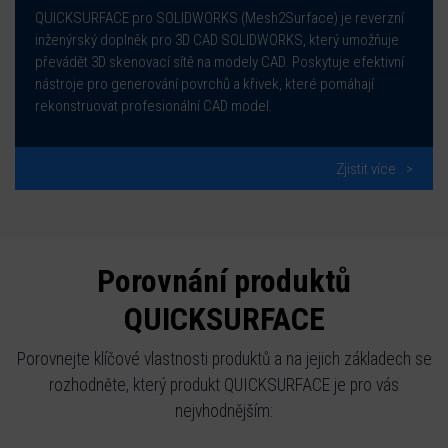
QUICKSURFACE pro SOLIDWORKS (Mesh2Surface) je reverzní
inženýrský doplněk pro 3D CAD SOLIDWORKS, který umožňuje
převádět 3D skenovací sítě na modely CAD. Poskytuje efektivní
nástroje pro generování povrchů a křivek, které pomáhají
rekonstruovat profesionální CAD model.
Zjistit více
Porovnání produktů
QUICKSURFACE
Porovnejte klíčové vlastnosti produktů a na jejich základech se
rozhodněte, který produkt QUICKSURFACE je pro vás
nejvhodnějším: