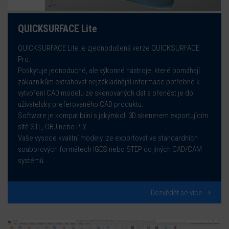
QUICKSURFACE Lite
QUICKSURFACE Lite je zjednodušená verze QUICKSURFACE
Pro.
Poskytuje jednoduché, ale výkonné nástroje, které pomáhají
zákazníkům extrahovat nejzákladnější informace potřebné k
vytvoření CAD modelu ze skenovaných dat a přenést je do
uživatelsky preferovaného CAD produktu.
ubmenu
Software je kompatibilní s jakýmkoli 3D skenerem exportujícím
sítě STL, OBJ nebo PLY.
ubmenu
Vaše vysoce kvalitní modely lze exportovat ve standardních
souborových formátech IGES nebo STEP do jiných CAD/CAM
systémů.
Dozvědět se více