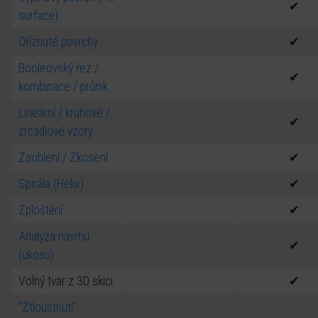
✔
surface)
Oříznuté povrchy
✔
Booleovský řez /
✔
kombinace / průnik
Lineární / kruhové /
✔
zrcadlové vzory
Zaoblení / Zkosení
✔
Spirála (Helix)
✔
Zploštění
✔
Analýza návrhu
✔
(úkosu)
Volný tvar z 3D skici
✔
"Ztloustnutí"