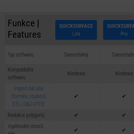
Funkce |
QUICKSURFACE
QUICKSURF
Features
Lite
Pro
Typ softwaru
Samostatný
Samostatn
Kompatibilita
Windows
Windows
softwaru
Import dat sítě
(formáty souborů
✔
✔
STL | OBJ | PTX)
Redukce polygonů
✔
✔
Vyplňování otvorů
✔
✔