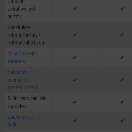
Omezení
extrahovaných
✔
✔
primitiv
Konstrukce
referenční čáry /
✔
✔
referenčního bodu
Manuální rovina
✔
✔
symetrie
Zarovnání do
souřadného
✔
✔
systému | WCS
Ruční zarovnání sítě
✔
✔
v prostoru
Zarovnání podle N
✔
✔
bodů