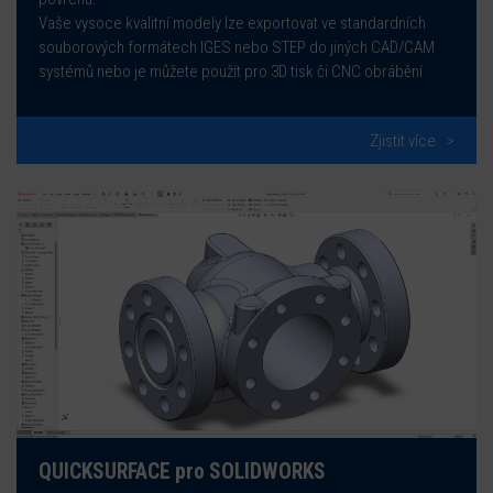
Vaše vysoce kvalitní modely lze exportovat ve standardních
souborových formátech IGES nebo STEP do jiných CAD/CAM
systémů nebo je můžete použít pro 3D tisk či CNC obrábění
Zjistit více
QUICKSURFACE pro SOLIDWORKS