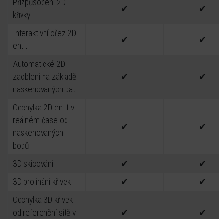
Přizpůsobení 2D
✔
✔
křivky
Interaktivní ořez 2D
✔
✔
entit
Automatické 2D
zaoblení na základě
✔
✔
naskenovaných dat
Odchylka 2D entit v
reálném čase od
✔
✔
naskenovaných
bodů
3D skicování
✔
✔
3D prolínání křivek
✔
✔
Odchylka 3D křivek
od referenční sítě v
✔
✔