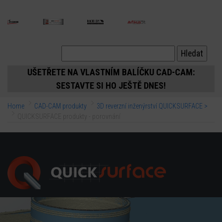
ubmenu
UŠETŘETE NA VLASTNÍM BALÍČKU CAD-CAM:
ubmenu
SESTAVTE SI HO JEŠTĚ DNES!
Home
CAD-CAM produkty
3D reverzní inženýrství QUICKSURFACE >
QUICKSURFACE produkty - porovnání