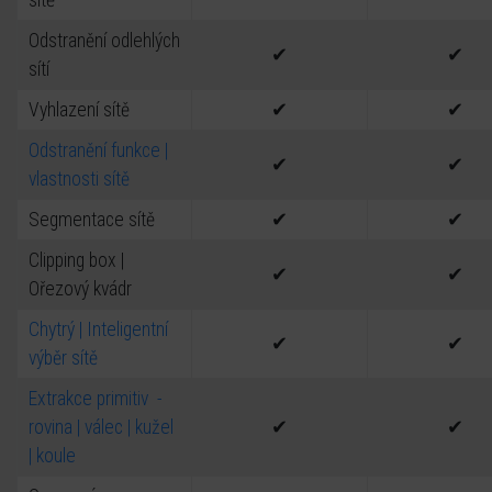
sítě
Odstranění odlehlých
✔
✔
sítí
Vyhlazení sítě
✔
✔
Odstranění funkce |
✔
✔
vlastnosti sítě
Segmentace sítě
✔
✔
Clipping box |
✔
✔
Ořezový kvádr
Chytrý | Inteligentní
✔
✔
výběr sítě
Extrakce primitiv -
rovina | válec | kužel
✔
✔
| koule