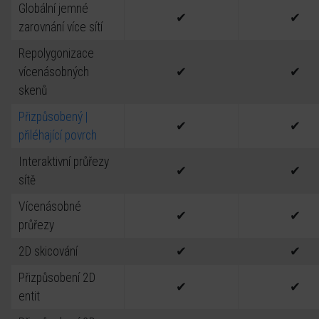
Globální jemné
✔
✔
zarovnání více sítí
Repolygonizace
vícenásobných
✔
✔
skenů
Přizpůsobený |
✔
✔
přiléhající povrch
Interaktivní průřezy
✔
✔
sítě
Vícenásobné
✔
✔
průřezy
2D skicování
✔
✔
Přizpůsobení 2D
✔
✔
entit