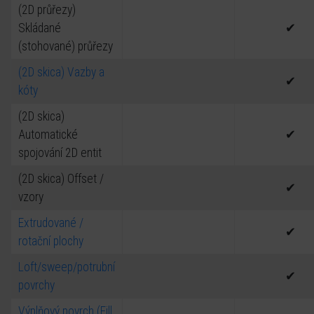
(2D průřezy)
Skládané
✔
(stohované) průřezy
(2D skica) Vazby a
✔
kóty
(2D skica)
Automatické
✔
spojování 2D entit
(2D skica) Offset /
✔
vzory
Extrudované /
✔
rotační plochy
Loft/sweep/potrubní
✔
povrchy
Výplňový povrch (Fill