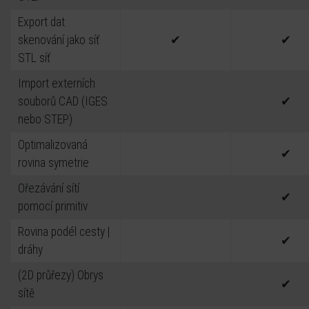
Export dat
skenování jako síť
✔
✔
STL síť
Import externích
souborů CAD (IGES
✔
nebo STEP)
Optimalizovaná
✔
rovina symetrie
Ořezávání sítí
✔
pomocí primitiv
Rovina podél cesty |
✔
dráhy
(2D průřezy) Obrys
✔
sítě