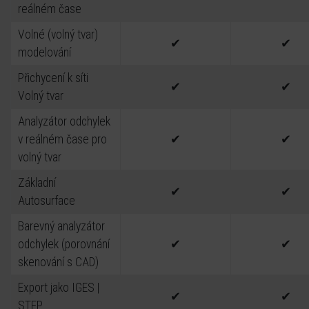
reálném čase
Volné (volný tvar)
✔
✔
modelování
Přichycení k síti
✔
✔
Volný tvar
Analyzátor odchylek
v reálném čase pro
✔
✔
volný tvar
Základní
✔
✔
Autosurface
Barevný analyzátor
odchylek (porovnání
✔
✔
skenování s CAD)
Export jako IGES |
✔
✔
STEP