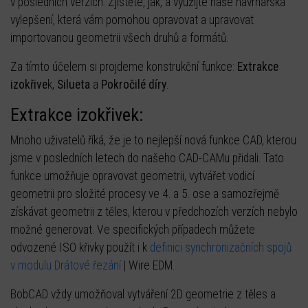
v posledních verzích. Zjistěte, jak, a využijte naše návrhářská
vylepšení, která vám pomohou opravovat a upravovat
importovanou geometrii všech druhů a formátů.
Za tímto účelem si projdeme konstrukční funkce:
Extrakce
izokřive
k,
Silueta
a
Pokročilé díry
.
Extrakce izokřivek:
Mnoho uživatelů říká, že je to nejlepší nová funkce CAD, kterou
jsme v posledních letech do našeho CAD-CAMu přidali. Tato
funkce umožňuje opravovat geometrii, vytvářet vodicí
geometrii pro složité procesy ve 4. a 5. ose a samozřejmě
získávat geometrii z těles, kterou v předchozích verzích nebylo
možné generovat. Ve specifických případech můžete
odvozené ISO křivky použít i k
definici synchronizačních spojů
v modulu Drátové řezání
| Wire EDM.
BobCAD vždy umožňoval vytváření 2D geometrie z těles a