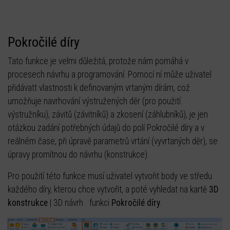
Pokročilé díry
Tato funkce je velmi důležitá, protože nám pomáhá v
procesech návrhu a programování. Pomocí ní může uživatel
přidávatt vlastnosti k definovaným vrtaným dírám, což
umožňuje navrhování výstružených děr (pro použití
výstružníku), závitů (závitníků) a zkosení (záhlubníků), je jen
otázkou zadání potřebných údajů do polí Pokročilé díry a v
reálném čase, při úpravě parametrů vrtání (vyvrtaných děr), se
úpravy promítnou do návrhu (konstrukce).
Pro použití této funkce musí uživatel vytvořit body ve středu
každého díry, kterou chce vytvořit, a poté vyhledat na kartě
3D
konstrukce
| 3D návrh funkci
Pokročilé
díry
.