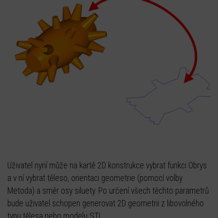
Uživatel nyní může na kartě 2D konstrukce vybrat funkci Obrys
a v ní vybrat těleso, orientaci geometrie (pomocí volby
Metoda) a směr osy siluety. Po určení všech těchto parametrů
bude uživatel schopen generovat 2D geometrii z libovolného
typu tělesa nebo modelu STL.