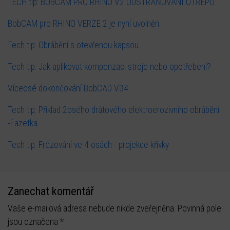
TECH tip: BOBCAM PRO RHINO V2 ODSTRAŇOVÁNÍ OTŘEPŮ
BobCAM pro RHINO VERZE 2 je nyní uvolněn
Tech tip: Obrábění s otevřenou kapsou
Tech tip: Jak aplikovat kompenzaci stroje nebo opotřebení?
Víceosé dokončování BobCAD V34
Tech tip: Příklad 2osého drátového elektroerozivního obrábění
-Fazetka
Tech tip: Frézování ve 4 osách - projekce křivky
Zanechat komentář
Vaše e-mailová adresa nebude nikde zveřejněna. Povinná pole
jsou označena *