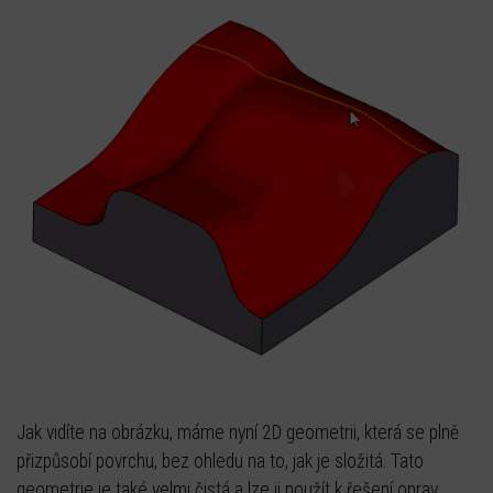
Jak vidíte na obrázku, máme nyní 2D geometrii, která se plně
přizpůsobí povrchu, bez ohledu na to, jak je složitá. Tato
geometrie je také velmi čistá a lze ji použít k řešení oprav,